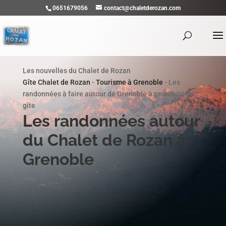
0651679056
contact@chaletderozan.com
Les nouvelles du Chalet de Rozan
Gîte Chalet de Rozan
-
Tourisme à Grenoble
-
Les
randonnées à faire autour de Grenoble à proximité du
gîte
Les randonnées autour
du Chalet de Rozan à
Grenoble