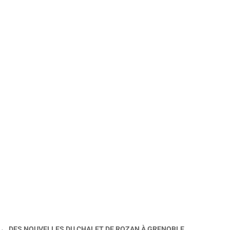
←
DES NOUVELLES DU CHALET DE ROZAN À GRENOBLE