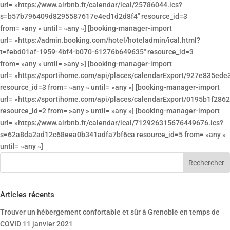
url= »https://www.airbnb.fr/calendar/ical/25786044.ics?
s=b57b796409d8295587617e4ed1d2d8f4″ resource_id=3
from= »any » until= »any »] [booking-manager-import
url= »https://admin.booking.com/hotel/hoteladmin/ical.html?
t=febd01af-1959-4bf4-b070-61276b649635″ resource_id=3
from= »any » until= »any »] [booking-manager-import
url= »https://sportihome.com/api/places/calendarExport/927e83
resource_id=3 from= »any » until= »any »] [booking-manager-import
url= »https://sportihome.com/api/places/calendarExport/0195b1
resource_id=2 from= »any » until= »any »] [booking-manager-import
url= »https://www.airbnb.fr/calendar/ical/712926315676449676.ics?
s=62a8da2ad12c68eea0b341adfa7bf6ca resource_id=5 from= »any »
until= »any »]
Articles récents
Trouver un hébergement confortable et sûr à Grenoble en temps de
COVID
11 janvier 2021