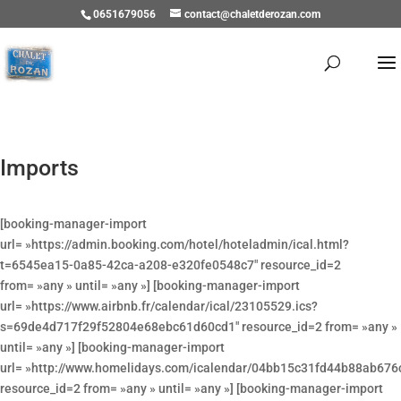
0651679056
contact@chaletderozan.com
Imports
[booking-manager-import
url= »https://admin.booking.com/hotel/hoteladmin/ical.html?
t=6545ea15-0a85-42ca-a208-e320fe0548c7″ resource_id=2
from= »any » until= »any »] [booking-manager-import
url= »https://www.airbnb.fr/calendar/ical/23105529.ics?
s=69de4d717f29f52804e68ebc61d60cd1″ resource_id=2 from= »any »
until= »any »] [booking-manager-import
url= »http://www.homelidays.com/icalendar/04bb15c31fd44b88ab676
resource_id=2 from= »any » until= »any »] [booking-manager-import